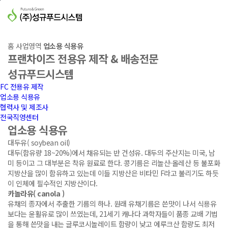
본문바로가기
프랜차이즈 전용유 제작 & 배송전문
성규푸드시스템
홈
사업영역
업소용 식용유
프랜차이즈 전용유 제작 & 배송전문
성규푸드시스템
FC 전용유 제작
업소용 식용유
협력사 및 제조사
전국직영센터
업소용 식용유
대두유( soybean oil)
대두(함유량 18~20%)에서 채유되는 반 건성유. 대두의 주산지는 미국, 남
미 등이고 그 대부분은 착유 원료로 한다. 콩기름은 리놀산·올레산 등 불포화
지방산을 많이 함유하고 있는데 이들 지방산은 비타민 F라고 불리기도 하듯
이 인체에 필수적인 지방산이다.
카놀라유( canola )
유채의 종자에서 추출한 기름의 하나. 원래 유채기름은 쓴맛이 나서 식용유
보다는 윤활유로 많이 쓰였는데, 21세기 캐나다 과학자들이 품종 교배 기법
을 통해 쓴맛을 내는 글루코시놀레이트 함량이 낮고 에루크산 함량도 최저