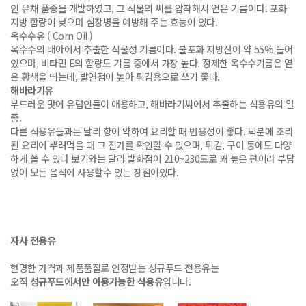
인 유채 품종을 개발하였고, 그 식물의 씨를 압착해서 얻은 기름이다. 포화
지방 함량이 낮으며 심장병을 예방해 주는 효능이 있다.
옥수수유 ( Corn Oil )
옥수수의 배아에서 추출한 식물성 기름이다. 불포화 지방산이 약 55% 들어
있으며, 비타민 E의 함량도 기름 중에서 가장 높다. 정제한 옥수수기름은 옅
은 황색을 띄는데, 발연점이 높아 튀김용으로 쓰기 좋다.
해바라기유
부드러운 맛에 유럽인들이 애용하고, 해바라기씨에서 추출하는 식용유의 일
종.
다른 식용유들과는 달리 향이 약하여 요리할 때 범용성이 좋다. 덕분에 조리
된 요리에 뿌려먹을 때 그 진가를 확인할 수 있으며, 튀김, 구이 등에도 다양
하게 쓸 수 있다 보기와는 달리 발화점이 210~230도로 꽤 높은 편이라 부담
없이 모든 음식에 사용할수 있는 장점이있다.
자사 전용유
현명한 가격과 제품품질로 인정받는 성규푸드 전용유는
오직
성규푸드에서만 이용가능한 식용유
입니다.