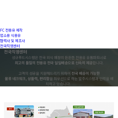
FC 전용유 제작
업소용 식용유
협력사 및 제조사
전국직영센터
전국직영센터
성규푸드시스템은 전국 외식 매장의 든든한 전용유 유통파트너로
최고의 품질의 전용유 전국 일일배송으로 신속히 제공
합니다.
고객의 성공을 지원해드리기 위하여
전국 배송이 가능한
물류 네크워크, 상품력, 편리함
을 최우선으로 하는 발주시스템과 인력을 배
치하고 있습니다.