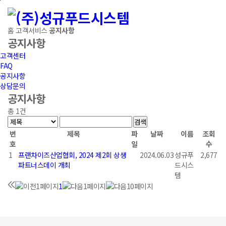
본문바로가기
공지사항
홈
고객서비스
공지사항
공지사항
고객센터
FAQ
공지사항
상담문의
공지사항
총
1
건
번
제목
파
날짜
이름
조회
호
일
수
1
프랜차이즈산업협회, 2024 제2회 상생
2024.06.03
성규푸
2,677
파트너스데이 개최
드시스
템
1