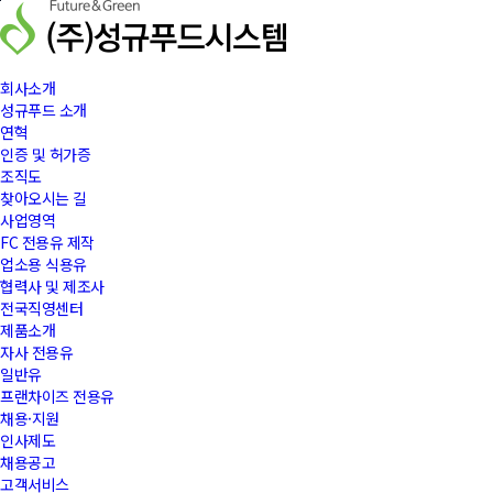
본문바로가기
회사소개
성규푸드 소개
연혁
인증 및 허가증
조직도
찾아오시는 길
사업영역
FC 전용유 제작
업소용 식용유
협력사 및 제조사
전국직영센터
제품소개
자사 전용유
일반유
프랜차이즈 전용유
채용·지원
인사제도
채용공고
고객서비스