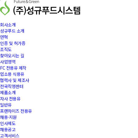
본문바로가기
회사소개
성규푸드 소개
연혁
인증 및 허가증
조직도
찾아오시는 길
사업영역
FC 전용유 제작
업소용 식용유
협력사 및 제조사
전국직영센터
제품소개
자사 전용유
일반유
프랜차이즈 전용유
채용·지원
인사제도
채용공고
고객서비스