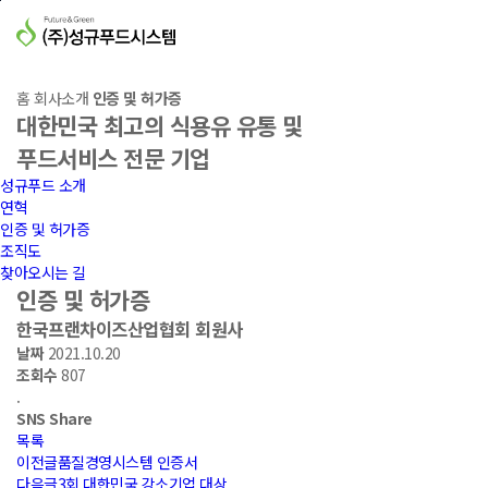
본문바로가기
대한민국 최고의 식용유 유통 및
푸드서비스 전문 기업
홈
회사소개
인증 및 허가증
대한민국 최고의 식용유 유통 및
푸드서비스 전문 기업
성규푸드 소개
연혁
인증 및 허가증
조직도
찾아오시는 길
인증 및 허가증
한국프랜차이즈산업협회 회원사
날짜
2021.10.20
조회수
807
.
SNS
Share
목록
이전글
품질경영시스템 인증서
다음글
3회 대한민국 강소기업 대상